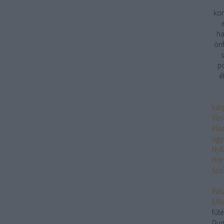
kom
ha
önf
s
po
é
kárp
Víz
Pla
ügy
Nyí
Hör
Szo
Pasa
Eff
fűt
Dug