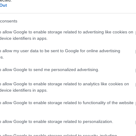
Out
vag
sze
consents
f
o allow Google to enable storage related to advertising like cookies on
érze
evice identifiers in apps.
Önb
o allow my user data to be sent to Google for online advertising
ál
s.
to allow Google to send me personalized advertising.
o allow Google to enable storage related to analytics like cookies on
evice identifiers in apps.
Cé
o allow Google to enable storage related to functionality of the website
sze
o allow Google to enable storage related to personalization.
érz
o allow Google to enable storage related to security, including