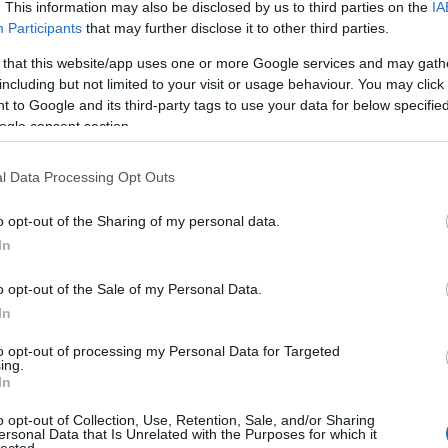
l
. This information may also be disclosed by us to third parties on the
IA
int
Participants
that may further disclose it to other third parties.
s
TOVÁBB
 that this website/app uses one or more Google services and may gath
ho
including but not limited to your visit or usage behaviour. You may click 
 to Google and its third-party tags to use your data for below specifi
Szólj hozzá!
ogle consent section.
le
keting
Gázszerelő
autóalkatrész
chiptuning
ziegelverblender
 kerület
autófóliázás és épületfóliázás
fűtésszerelő
vízszerelő
e
l Data Processing Opt Outs
a legtöbbet hasznos tippet a Video Marketing-ről
Happy smile
fogszabályozás
Duguláselhárítás Budapest
m
o opt-out of the Sharing of my personal data.
In
o opt-out of the Sale of my Personal Data.
In
to opt-out of processing my Personal Data for Targeted
kom
ing.
az
In
o opt-out of Collection, Use, Retention, Sale, and/or Sharing
ersonal Data that Is Unrelated with the Purposes for which it
É
lected.