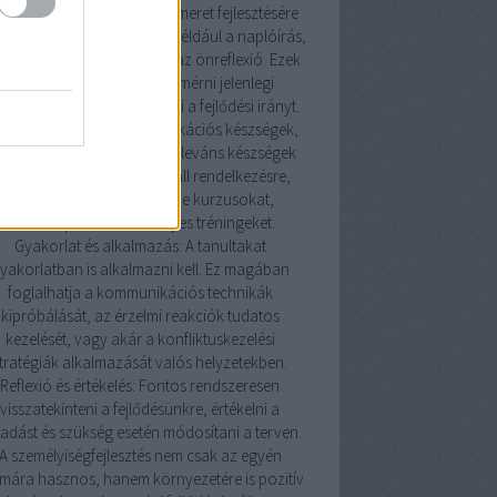
ismereti technikák: Az önismeret fejlesztésére
os technika létezik, mint például a naplóírás,
isszajelzések kérése, vagy az önreflexió. Ezek
a módszerek segítenek felmérni jelenlegi
lapotunkat és meghatározni a fejlődési irányt.
szségfejlesztés: A kommunikációs készségek,
zelmi intelligencia és más releváns készségek
ejlesztésére számos forrás áll rendelkezésre,
beleértve könyveket, online kurzusokat,
workshopokat és személyes tréningeket.
Gyakorlat és alkalmazás: A tanultakat
yakorlatban is alkalmazni kell. Ez magában
foglalhatja a kommunikációs technikák
kipróbálását, az érzelmi reakciók tudatos
kezelését, vagy akár a konfliktuskezelési
tratégiák alkalmazását valós helyzetekben.
Reflexió és értékelés: Fontos rendszeresen
visszatekinteni a fejlődésünkre, értékelni a
adást és szükség esetén módosítani a terven.
A személyiségfejlesztés nem csak az egyén
mára hasznos, hanem környezetére is pozitív