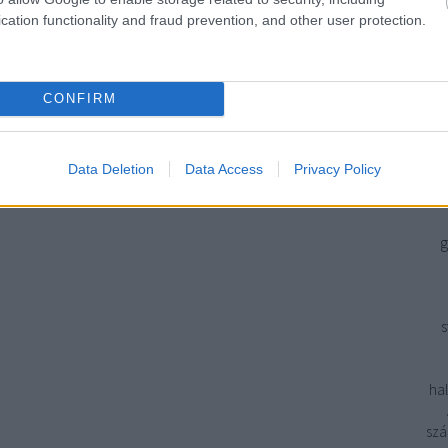
Ön
cation functionality and fraud prevention, and other user protection.
szám
a v
ál
CONFIRM
Ké
ér
f
Data Deletion
Data Access
Privacy Policy
g
s
hal
szá