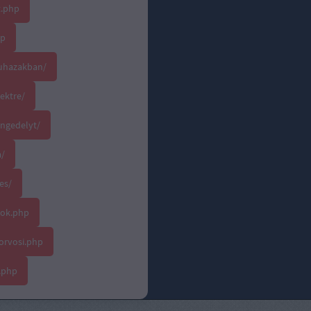
t.php
hp
ruhazakban/
jektre/
ngedelyt/
a/
es/
lok.php
orvosi.php
.php