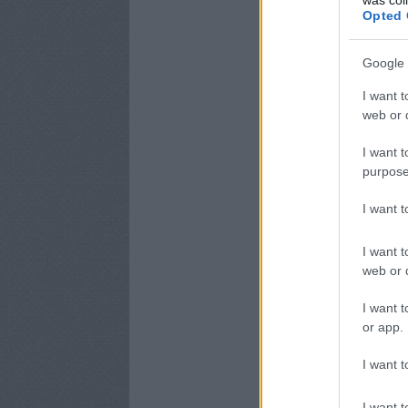
Opted 
Google 
I want t
web or d
I want t
purpose
I want 
I want t
web or d
I want t
or app.
I want t
I want t