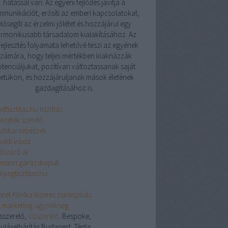
hatással van. Az egyéni fejlődés javítja a
munikációt, erősíti az emberi kapcsolatokat,
elősegíti az érzelmi jólétet és hozzájárul egy
rmonikusabb társadalom kialakításához. Az
ejlesztés folyamata lehetővé teszi az egyének
zámára, hogy teljes mértékben kiaknázzák
tenciáljukat, pozitívan változtassanak saját
letükön, és hozzájáruljanak mások életének
gazdagításához is.
ittisztitas.hu tisztítás
vezeték szerelő
sztikai sebészek
védi iroda
lászáró ár
mann garázskapuk
nyegtisztitas.hu
rét Klinika lézeres zsírleszívás
ix marketing ügynökség
ésszerelő,
vízszerelő,
Bespoke,
uláselhárítás Budapest, Tégla