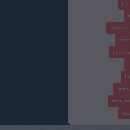
http
h
https://se
https:
https://
h
ht
https:
https://w
htt