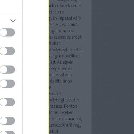
yis az érzelmek megértésének és kezelésének
képessége, elengedhetetlen a
mélyiségfejlesztésben. Az egyén képessé válik
elismerni és kezelni saját érzelmeit, valamint
megérteni és adekvátan reagálni mások
lmeire. Ez javítja a konfliktuskezelést és erősíti
az emberi kapcsolatokat.
izalom és önbecsülés: A személyiségfejlesztés
tal nyújtott önismeret és készségek növelik az
önbizalmat és az önbecsülést. Az egyén
magabiztosabb lesz képességeiben és
döntéseiben, ami pozitív hatással van
mindennapi interakcióira és általános
életminőségére.
Hogyan Kezdjünk Hozzá?
lok meghatározása: A személyiségfejlesztés
első lépése a célok meghatározása. Fontos
tisztában lenni azzal, milyen területeken
retnénk javulni, legyen szó kommunikációról,
elmi intelligenciáról, konfliktuskezelésről vagy
önbizalom növeléséről.