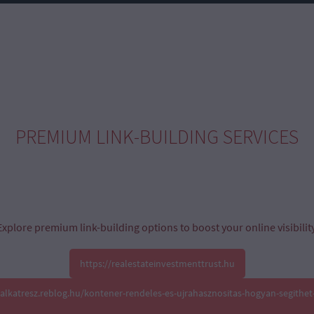
PREMIUM LINK-BUILDING SERVICES
Explore premium link-building options to boost your online visibility
https://realestateinvestmenttrust.hu
oalkatresz.reblog.hu/kontener-rendeles-es-ujrahasznositas-hogyan-segithet