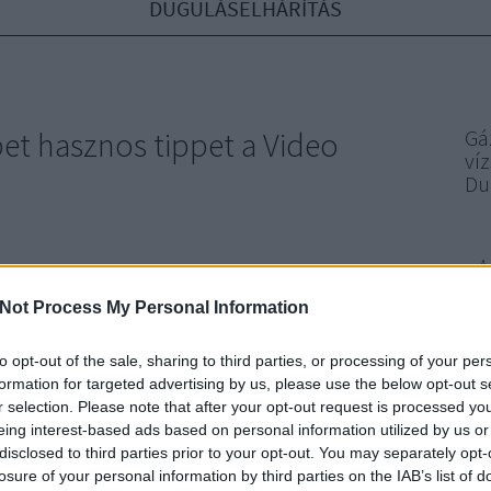
DUGULÁSELHÁRÍTÁS
et hasznos tippet a Video
Gá
ví
Du
A
eg a legtöbbet hasznos tippet a Video Marketing-ről A
keting számos szempontból megfontolandó, ezért
Not Process My Personal Information
tu
ondolja át a tervét. Lehet, hogy hallottál valamit a videó
mint
stratégiákról, de most itt az ideje, hogy megtudd, hogyan
to opt-out of the sale, sharing to third parties, or processing of your per
ylegesen használni őket üzleti…
bő
formation for targeted advertising by us, please use the below opt-out s
r selection. Please note that after your opt-out request is processed y
konf
eing interest-based ads based on personal information utilized by us or
disclosed to third parties prior to your opt-out. You may separately opt-
sze
losure of your personal information by third parties on the IAB’s list of