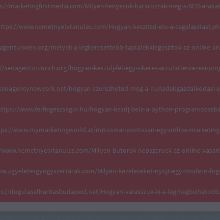
s://marketingfirstmedia.com/Milyen-tenyezok-hatarozzak-meg-a-SEO-araka
ttps://www.nemetnyelvtanulas.com/Hogyan-keszitsd-elo-a-cegalapitast.p
oagenturwien.org/melyek-a-legkeresettebb-taplalekkiegeszitok-az-online-a
//seoagenturzurich.org/hogyan-keszulj-fel-egy-sikeres-arculattervezesi-pro
aiseoagencynewyork.net/hogyan-szerezheted-meg-a-hulladekgazdalkodasi-e
ttps://www.ferfiegeszsegor.hu/hogyan-kezdj-bele-a-python-programozasb
tps://www.mymarketingworld.at/mit-csinal-pontosan-egy-online-marketing
//www.nemetnyelvtanulas.com/Milyen-butorok-nepszeruek-az-online-vasar
ww.ugyeletesgyogyszertarak.com/Milyen-kezeleseket-nyujt-egy-modern-fog
ps://dugulaselharitasbudapest.net/Hogyan-valasszuk-ki-a-legmegbizhatobb