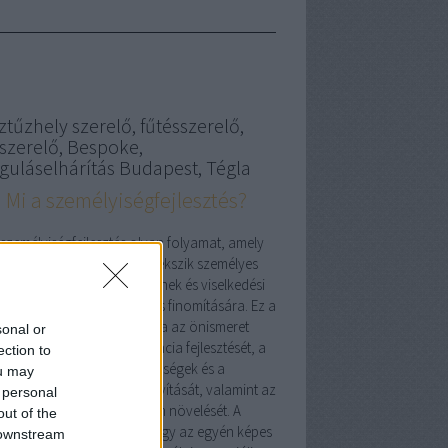
ztűzhely szerelő, fűtésszerelő,
zszerelő, Bespoke,
guláselhárítás Budapest, Tégla
Mi a személyiségfejlesztés?
 személyiségfejlesztés olyan folyamat, amely
során az egyén aktívan törekszik személyes
lajdonságainak, készségeinek és viselkedési
áinak tudatos javítására és finomítására. Ez a
folyamat magában foglalja az önismeret
sonal or
vítését, az érzelmi intelligencia fejlesztését, a
ection to
kommunikációs képességek és a
ou may
liktuskezelési technikák javítását, valamint az
 personal
önbecsülés és önbizalom növelését. A
out of the
mélyiségfejlesztés célja, hogy az egyén képes
 downstream