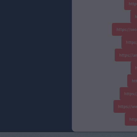
http
h
https://se
https:
https://
h
ht
https:
https://w
htt