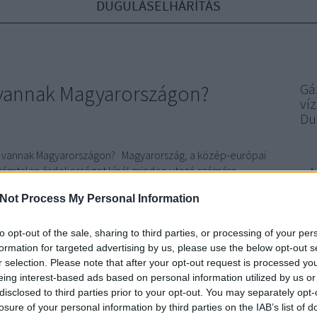
DUGULÁSELHÁRÍTÁS
 vannak Magyarországon?
Gá
ví
Du
k vannak Magyarországon? Magyarország, a közép-európai
zámtalan érdekességet kínál minden utazó számára.
A
yógyfürdői, és természeti csodái miatt egyre népszerűbb
Not Process My Personal Information
 és kikapcsolódni vágyó turistáknak. Ebben a cikkben…
tu
mint
to opt-out of the sale, sharing to third parties, or processing of your per
bő
formation for targeted advertising by us, please use the below opt-out s
r selection. Please note that after your opt-out request is processed y
TOVÁBB
konf
eing interest-based ads based on personal information utilized by us or
disclosed to third parties prior to your opt-out. You may separately opt-
sze
losure of your personal information by third parties on the IAB’s list of