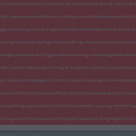
s://marketingfirstmedia.com/Milyen-tenyezok-hatarozzak-meg-a-SEO-araka
ttps://www.nemetnyelvtanulas.com/Hogyan-keszitsd-elo-a-cegalapitast.p
oagenturwien.org/melyek-a-legkeresettebb-taplalekkiegeszitok-az-online-a
//seoagenturzurich.org/hogyan-keszulj-fel-egy-sikeres-arculattervezesi-pro
aiseoagencynewyork.net/hogyan-szerezheted-meg-a-hulladekgazdalkodasi-e
ttps://www.ferfiegeszsegor.hu/hogyan-kezdj-bele-a-python-programozasb
tps://www.mymarketingworld.at/mit-csinal-pontosan-egy-online-marketing
//www.nemetnyelvtanulas.com/Milyen-butorok-nepszeruek-az-online-vasar
ww.ugyeletesgyogyszertarak.com/Milyen-kezeleseket-nyujt-egy-modern-fog
ps://dugulaselharitasbudapest.net/Hogyan-valasszuk-ki-a-legmegbizhatobb