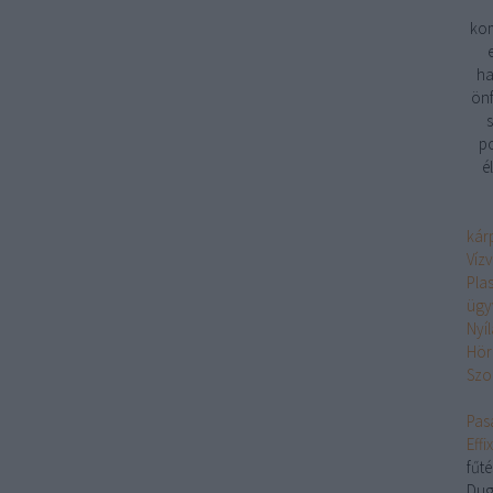
kom
ha
önf
s
po
é
kárp
Víz
Pla
ügy
Nyí
Hör
Szo
Pasa
Eff
fűt
Dug