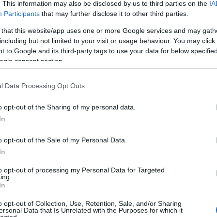
Szólj hozzá!
l
. This information may also be disclosed by us to third parties on the
IA
int
ru park
kenguru park
kenguru park tiszaderzs
sanyika halsütő
Participants
that may further disclose it to other third parties.
s
tiszaderzs kenguru
 that this website/app uses one or more Google services and may gath
ho
including but not limited to your visit or usage behaviour. You may click 
 to Google and its third-party tags to use your data for below specifi
ogle consent section.
le
e
l Data Processing Opt Outs
m
o opt-out of the Sharing of my personal data.
In
o opt-out of the Sale of my Personal Data.
In
to opt-out of processing my Personal Data for Targeted
kom
ing.
az
In
o opt-out of Collection, Use, Retention, Sale, and/or Sharing
ersonal Data that Is Unrelated with the Purposes for which it
É
lected.