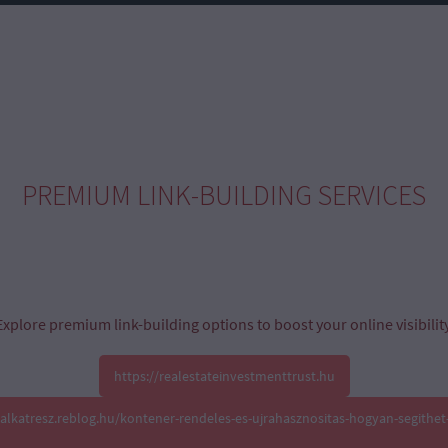
PREMIUM LINK-BUILDING SERVICES
Explore premium link-building options to boost your online visibility
https://realestateinvestmenttrust.hu
oalkatresz.reblog.hu/kontener-rendeles-es-ujrahasznositas-hogyan-segithet