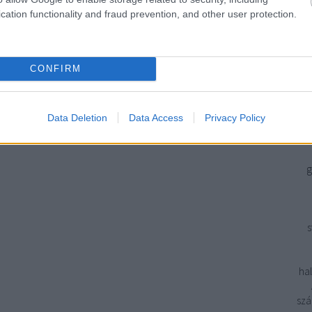
Ön
cation functionality and fraud prevention, and other user protection.
szám
a v
ál
CONFIRM
Ké
ér
f
Data Deletion
Data Access
Privacy Policy
g
s
hal
szá