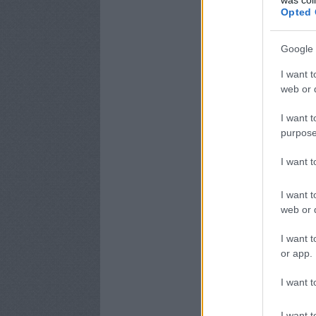
Opted 
Google 
I want t
web or d
I want t
purpose
I want 
I want t
web or d
I want t
or app.
I want t
I want t