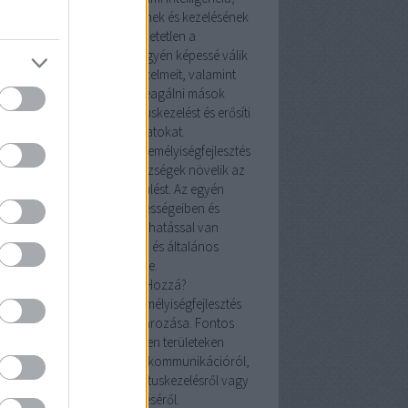
yis az érzelmek megértésének és kezelésének
képessége, elengedhetetlen a
mélyiségfejlesztésben. Az egyén képessé válik
elismerni és kezelni saját érzelmeit, valamint
megérteni és adekvátan reagálni mások
lmeire. Ez javítja a konfliktuskezelést és erősíti
az emberi kapcsolatokat.
izalom és önbecsülés: A személyiségfejlesztés
tal nyújtott önismeret és készségek növelik az
önbizalmat és az önbecsülést. Az egyén
magabiztosabb lesz képességeiben és
döntéseiben, ami pozitív hatással van
mindennapi interakcióira és általános
életminőségére.
Hogyan Kezdjünk Hozzá?
lok meghatározása: A személyiségfejlesztés
első lépése a célok meghatározása. Fontos
tisztában lenni azzal, milyen területeken
retnénk javulni, legyen szó kommunikációról,
elmi intelligenciáról, konfliktuskezelésről vagy
önbizalom növeléséről.