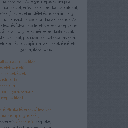
hatással van. Az egyéni fejlődés javítja a
munikációt, erősíti az emberi kapcsolatokat,
elősegíti az érzelmi jólétet és hozzájárul egy
rmonikusabb társadalom kialakításához. Az
ejlesztés folyamata lehetővé teszi az egyének
zámára, hogy teljes mértékben kiaknázzák
tenciáljukat, pozitívan változtassanak saját
letükön, és hozzájáruljanak mások életének
gazdagításához is.
ittisztitas.hu tisztítás
vezeték szerelő
sztikai sebészek
védi iroda
lászáró ár
mann garázskapuk
nyegtisztitas.hu
rét Klinika lézeres zsírleszívás
ix marketing ügynökség
ésszerelő,
vízszerelő,
Bespoke,
uláselhárítás Budapest, Tégla