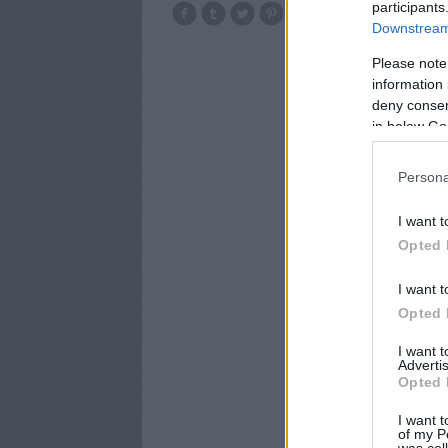
participants
tiszaderzs kengu
Downstream 
Please note
information 
deny consent
in below Go
Persona
I want t
Opted 
I want t
Opted 
I want 
Advertis
Opted 
I want t
of my P
was col