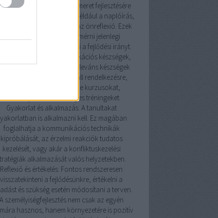
ismereti technikák: Az önismeret fejlesztésére
os technika létezik, mint például a naplóírás,
isszajelzések kérése, vagy az önreflexió. Ezek
a módszerek segítenek felmérni jelenlegi
lapotunkat és meghatározni a fejlődési irányt.
szségfejlesztés: A kommunikációs készségek,
zelmi intelligencia és más releváns készségek
ejlesztésére számos forrás áll rendelkezésre,
beleértve könyveket, online kurzusokat,
workshopokat és személyes tréningeket.
Gyakorlat és alkalmazás: A tanultakat
yakorlatban is alkalmazni kell. Ez magában
foglalhatja a kommunikációs technikák
kipróbálását, az érzelmi reakciók tudatos
kezelését, vagy akár a konfliktuskezelési
tratégiák alkalmazását valós helyzetekben.
Reflexió és értékelés: Fontos rendszeresen
visszatekinteni a fejlődésünkre, értékelni a
adást és szükség esetén módosítani a terven.
A személyiségfejlesztés nem csak az egyén
mára hasznos, hanem környezetére is pozitív