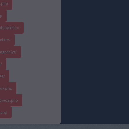
t.php
hp
ruhazakban/
jektre/
ngedelyt/
a/
es/
lok.php
orvosi.php
.php