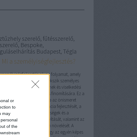
ztűzhely szerelő, fűtésszerelő,
zszerelő, Bespoke,
guláselhárítás Budapest, Tégla
Mi a személyiségfejlesztés?
 személyiségfejlesztés olyan folyamat, amely
során az egyén aktívan törekszik személyes
lajdonságainak, készségeinek és viselkedési
áinak tudatos javítására és finomítására. Ez a
folyamat magában foglalja az önismeret
sonal or
vítését, az érzelmi intelligencia fejlesztését, a
ection to
kommunikációs képességek és a
ou may
liktuskezelési technikák javítását, valamint az
 personal
önbecsülés és önbizalom növelését. A
out of the
mélyiségfejlesztés célja, hogy az egyén képes
 downstream