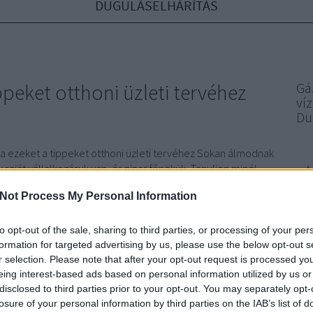
DUGULÁSELHÁRÍTÁS
ppeket otthoni üzleti tervéhez
Gá
ví
Du
a ezeket a tippeket otthoni üzleti tervéhez Sokan álmodnak
y saját vállalkozásuk van, és nincs főnökük. Tanuljon minél
A
gy nagy sikereket érjen el. Vegye ki az információkat itt, és
Not Process My Personal Information
 siker felé. Kövesse nyomon az Ön által megtett üzleti
tu
mint
et, mivel a…
to opt-out of the sale, sharing to third parties, or processing of your per
bő
formation for targeted advertising by us, please use the below opt-out s
r selection. Please note that after your opt-out request is processed y
konf
eing interest-based ads based on personal information utilized by us or
disclosed to third parties prior to your opt-out. You may separately opt-
sze
losure of your personal information by third parties on the IAB’s list of