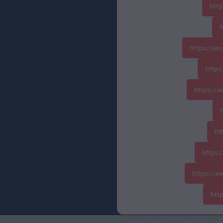
http
h
https://se
https:
https://
h
ht
https:
https://w
htt