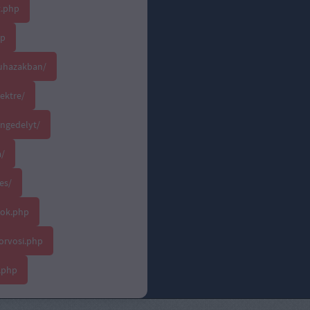
t.php
hp
ruhazakban/
jektre/
ngedelyt/
a/
es/
lok.php
orvosi.php
.php