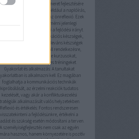
ismereti technikák: Az önismeret fejlesztésére
os technika létezik, mint például a naplóírás,
isszajelzések kérése, vagy az önreflexió. Ezek
a módszerek segítenek felmérni jelenlegi
lapotunkat és meghatározni a fejlődési irányt.
szségfejlesztés: A kommunikációs készségek,
zelmi intelligencia és más releváns készségek
ejlesztésére számos forrás áll rendelkezésre,
beleértve könyveket, online kurzusokat,
workshopokat és személyes tréningeket.
Gyakorlat és alkalmazás: A tanultakat
yakorlatban is alkalmazni kell. Ez magában
foglalhatja a kommunikációs technikák
kipróbálását, az érzelmi reakciók tudatos
kezelését, vagy akár a konfliktuskezelési
tratégiák alkalmazását valós helyzetekben.
Reflexió és értékelés: Fontos rendszeresen
visszatekinteni a fejlődésünkre, értékelni a
adást és szükség esetén módosítani a terven.
A személyiségfejlesztés nem csak az egyén
mára hasznos, hanem környezetére is pozitív