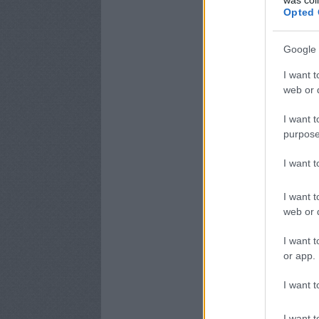
Opted 
Google 
I want t
web or d
I want t
purpose
I want 
I want t
web or d
I want t
or app.
I want t
I want t