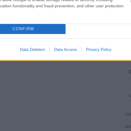
Ön
cation functionality and fraud prevention, and other user protection.
szám
a v
ál
CONFIRM
Ké
ér
f
Data Deletion
Data Access
Privacy Policy
g
s
hal
szá