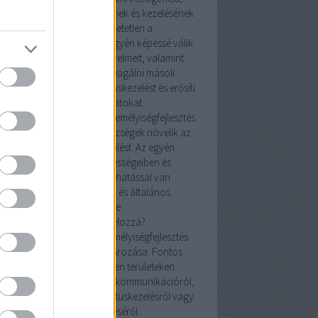
yis az érzelmek megértésének és kezelésének
képessége, elengedhetetlen a
mélyiségfejlesztésben. Az egyén képessé válik
elismerni és kezelni saját érzelmeit, valamint
megérteni és adekvátan reagálni mások
lmeire. Ez javítja a konfliktuskezelést és erősíti
az emberi kapcsolatokat.
izalom és önbecsülés: A személyiségfejlesztés
tal nyújtott önismeret és készségek növelik az
önbizalmat és az önbecsülést. Az egyén
magabiztosabb lesz képességeiben és
döntéseiben, ami pozitív hatással van
mindennapi interakcióira és általános
életminőségére.
Hogyan Kezdjünk Hozzá?
lok meghatározása: A személyiségfejlesztés
első lépése a célok meghatározása. Fontos
tisztában lenni azzal, milyen területeken
retnénk javulni, legyen szó kommunikációról,
elmi intelligenciáról, konfliktuskezelésről vagy
önbizalom növeléséről.