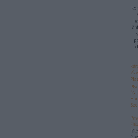
kom
ha
önf
s
po
é
kárp
Víz
Pla
ügy
Nyí
Hör
Szo
Pasa
Eff
fűt
Dug