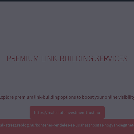
PREMIUM LINK-BUILDING SERVICES
Explore premium link-building options to boost your online visibility
https://realestateinvestmenttrust.hu
oalkatresz.reblog.hu/kontener-rendeles-es-ujrahasznositas-hogyan-segithet