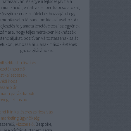
hatással van. Az egyéni fejlődés javítja a
munikációt, erősíti az emberi kapcsolatokat,
elősegíti az érzelmi jólétet és hozzájárul egy
rmonikusabb társadalom kialakításához. Az
ejlesztés folyamata lehetővé teszi az egyének
zámára, hogy teljes mértékben kiaknázzák
tenciáljukat, pozitívan változtassanak saját
letükön, és hozzájáruljanak mások életének
gazdagításához is.
ittisztitas.hu tisztítás
vezeték szerelő
sztikai sebészek
védi iroda
lászáró ár
mann garázskapuk
nyegtisztitas.hu
rét Klinika lézeres zsírleszívás
ix marketing ügynökség
ésszerelő,
vízszerelő,
Bespoke,
uláselhárítás Budapest, Tégla