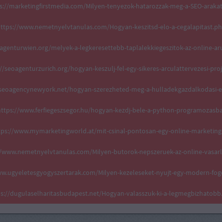
s://marketingfirstmedia.com/Milyen-tenyezok-hatarozzak-meg-a-SEO-araka
ttps://www.nemetnyelvtanulas.com/Hogyan-keszitsd-elo-a-cegalapitast.p
oagenturwien.org/melyek-a-legkeresettebb-taplalekkiegeszitok-az-online-a
//seoagenturzurich.org/hogyan-keszulj-fel-egy-sikeres-arculattervezesi-pro
aiseoagencynewyork.net/hogyan-szerezheted-meg-a-hulladekgazdalkodasi-e
ttps://www.ferfiegeszsegor.hu/hogyan-kezdj-bele-a-python-programozasb
tps://www.mymarketingworld.at/mit-csinal-pontosan-egy-online-marketing
//www.nemetnyelvtanulas.com/Milyen-butorok-nepszeruek-az-online-vasar
ww.ugyeletesgyogyszertarak.com/Milyen-kezeleseket-nyujt-egy-modern-fog
ps://dugulaselharitasbudapest.net/Hogyan-valasszuk-ki-a-legmegbizhatobb