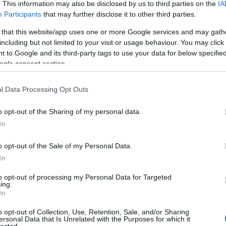
l
. This information may also be disclosed by us to third parties on the
IA
TOVÁBB
int
Participants
that may further disclose it to other third parties.
s
 that this website/app uses one or more Google services and may gath
ho
Szólj hozzá!
including but not limited to your visit or usage behaviour. You may click 
 to Google and its third-party tags to use your data for below specifi
krohullámú sütő
elektromos kerékpár
hőszivattyús szárítógép
ogle consent section.
zekrény
hűtőszerkény
elekrtomos motor
navigáció kiegészítő
le
e
l Data Processing Opt Outs
m
o opt-out of the Sharing of my personal data.
In
o opt-out of the Sale of my Personal Data.
In
to opt-out of processing my Personal Data for Targeted
kom
ing.
az
In
o opt-out of Collection, Use, Retention, Sale, and/or Sharing
ersonal Data that Is Unrelated with the Purposes for which it
É
lected.