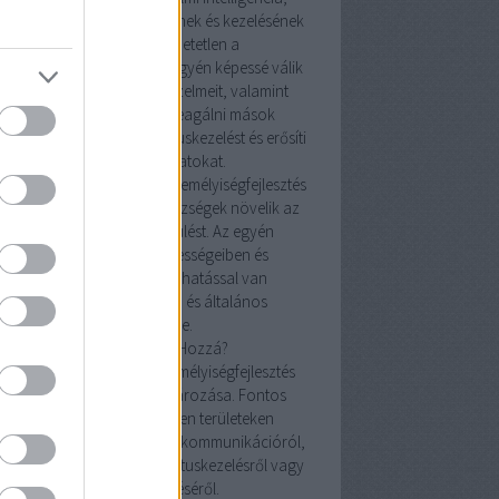
yis az érzelmek megértésének és kezelésének
képessége, elengedhetetlen a
mélyiségfejlesztésben. Az egyén képessé válik
elismerni és kezelni saját érzelmeit, valamint
megérteni és adekvátan reagálni mások
lmeire. Ez javítja a konfliktuskezelést és erősíti
az emberi kapcsolatokat.
izalom és önbecsülés: A személyiségfejlesztés
tal nyújtott önismeret és készségek növelik az
önbizalmat és az önbecsülést. Az egyén
magabiztosabb lesz képességeiben és
döntéseiben, ami pozitív hatással van
mindennapi interakcióira és általános
életminőségére.
Hogyan Kezdjünk Hozzá?
lok meghatározása: A személyiségfejlesztés
első lépése a célok meghatározása. Fontos
tisztában lenni azzal, milyen területeken
retnénk javulni, legyen szó kommunikációról,
elmi intelligenciáról, konfliktuskezelésről vagy
önbizalom növeléséről.