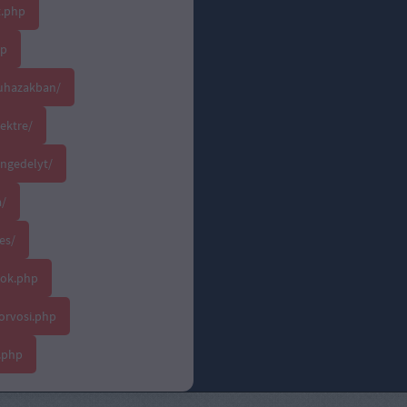
t.php
hp
ruhazakban/
jektre/
ngedelyt/
a/
es/
lok.php
orvosi.php
.php