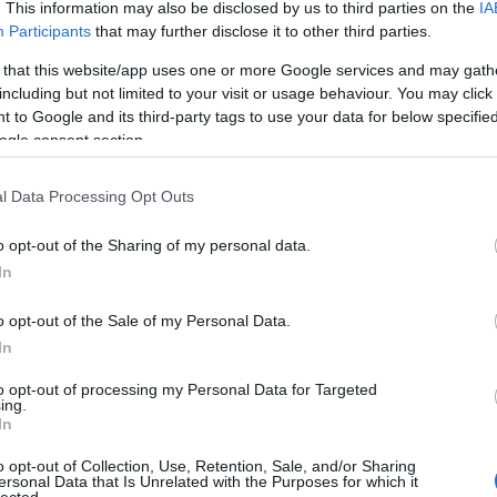
l
. This information may also be disclosed by us to third parties on the
IA
int
Participants
that may further disclose it to other third parties.
Szólj hozzá!
s
egészség
tészta
durum
 that this website/app uses one or more Google services and may gath
ho
including but not limited to your visit or usage behaviour. You may click 
 to Google and its third-party tags to use your data for below specifi
ogle consent section.
le
e
l Data Processing Opt Outs
m
o opt-out of the Sharing of my personal data.
In
o opt-out of the Sale of my Personal Data.
In
to opt-out of processing my Personal Data for Targeted
kom
ing.
az
In
o opt-out of Collection, Use, Retention, Sale, and/or Sharing
ersonal Data that Is Unrelated with the Purposes for which it
É
lected.