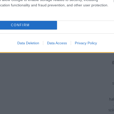
Ön
cation functionality and fraud prevention, and other user protection.
szám
a v
ál
CONFIRM
Ké
ér
f
Data Deletion
Data Access
Privacy Policy
g
s
hal
szá