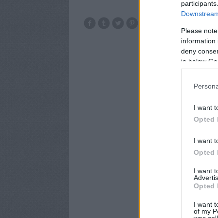
participants
Downstream 
Please note
information 
deny consent
in below Go
Persona
I want t
Opted 
I want t
Opted 
I want 
Advertis
Opted 
I want t
of my P
was col