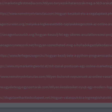
s://marketingfirstmedia.com/Milyen-tenyezok-hatarozzak-meg-a-SEO-araka
ttps://www.nemetnyelvtanulas.com/Hogyan-keszitsd-elo-a-cegalapitast.p
oagenturwien.org/melyek-a-legkeresettebb-taplalekkiegeszitok-az-online-a
//seoagenturzurich.org/hogyan-keszulj-fel-egy-sikeres-arculattervezesi-pro
aiseoagencynewyork.net/hogyan-szerezheted-meg-a-hulladekgazdalkodasi-e
ttps://www.ferfiegeszsegor.hu/hogyan-kezdj-bele-a-python-programozasb
tps://www.mymarketingworld.at/mit-csinal-pontosan-egy-online-marketing
//www.nemetnyelvtanulas.com/Milyen-butorok-nepszeruek-az-online-vasar
ww.ugyeletesgyogyszertarak.com/Milyen-kezeleseket-nyujt-egy-modern-fog
ps://dugulaselharitasbudapest.net/Hogyan-valasszuk-ki-a-legmegbizhatobb