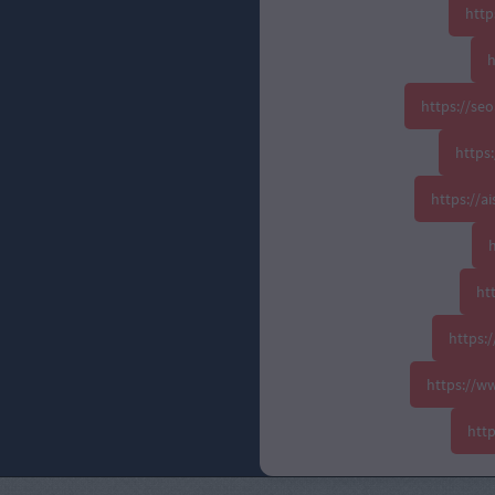
http
h
https://se
https:
https://
h
ht
https:
https://w
htt