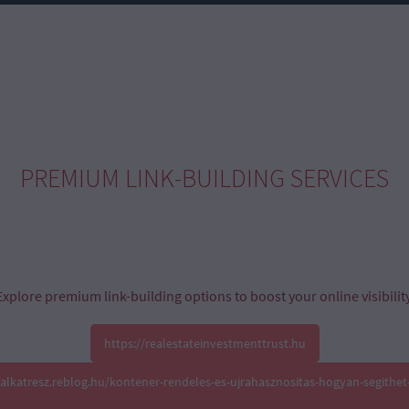
PREMIUM LINK-BUILDING SERVICES
Explore premium link-building options to boost your online visibility
https://realestateinvestmenttrust.hu
oalkatresz.reblog.hu/kontener-rendeles-es-ujrahasznositas-hogyan-segithet