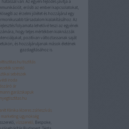
hatással van. Az egyéni fejlődés javítja a
munikációt, erősíti az emberi kapcsolatokat,
elősegíti az érzelmi jólétet és hozzájárul egy
rmonikusabb társadalom kialakításához. Az
ejlesztés folyamata lehetővé teszi az egyének
zámára, hogy teljes mértékben kiaknázzák
tenciáljukat, pozitívan változtassanak saját
letükön, és hozzájáruljanak mások életének
gazdagításához is.
ittisztitas.hu tisztítás
vezeték szerelő
sztikai sebészek
védi iroda
lászáró ár
mann garázskapuk
nyegtisztitas.hu
rét Klinika lézeres zsírleszívás
ix marketing ügynökség
ésszerelő,
vízszerelő,
Bespoke,
uláselhárítás Budapest, Tégla