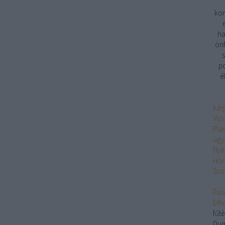
kom
ha
önf
s
po
é
kárp
Víz
Pla
ügy
Nyí
Hör
Szo
Pasa
Eff
fűt
Dug