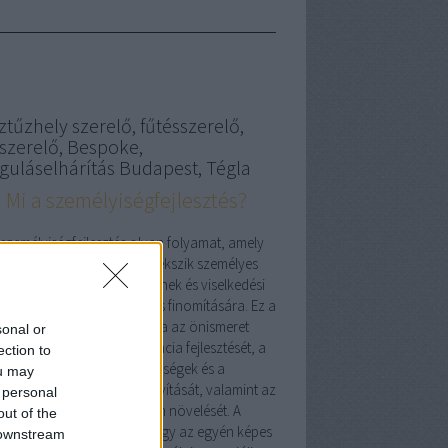
ztűzhely szerelő, fűtésszerelő,
zszerelő, Bespoke,
guláselhárítás Budapest, Tégla
Mi a személyiségfejlesztés?
 személyiségfejlesztés olyan folyamat, amely
során az egyén aktívan törekszik személyes
lajdonságainak, készségeinek és viselkedési
áinak tudatos javítására és finomítására. Ez a
folyamat magában foglalja az önismeret
sonal or
vítését, az érzelmi intelligencia fejlesztését, a
ection to
kommunikációs képességek és a
ou may
liktuskezelési technikák javítását, valamint az
 personal
önbecsülés és önbizalom növelését. A
out of the
mélyiségfejlesztés célja, hogy az egyén képes
 downstream