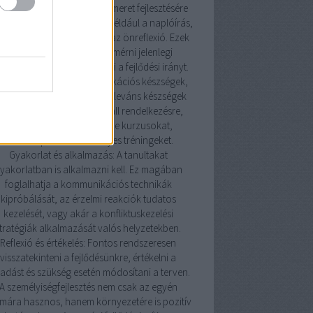
ismereti technikák: Az önismeret fejlesztésére
os technika létezik, mint például a naplóírás,
isszajelzések kérése, vagy az önreflexió. Ezek
a módszerek segítenek felmérni jelenlegi
lapotunkat és meghatározni a fejlődési irányt.
szségfejlesztés: A kommunikációs készségek,
zelmi intelligencia és más releváns készségek
ejlesztésére számos forrás áll rendelkezésre,
beleértve könyveket, online kurzusokat,
workshopokat és személyes tréningeket.
Gyakorlat és alkalmazás: A tanultakat
yakorlatban is alkalmazni kell. Ez magában
foglalhatja a kommunikációs technikák
kipróbálását, az érzelmi reakciók tudatos
kezelését, vagy akár a konfliktuskezelési
tratégiák alkalmazását valós helyzetekben.
Reflexió és értékelés: Fontos rendszeresen
visszatekinteni a fejlődésünkre, értékelni a
adást és szükség esetén módosítani a terven.
A személyiségfejlesztés nem csak az egyén
mára hasznos, hanem környezetére is pozitív