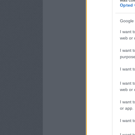
Opted 
Google 
I want t
web or d
I want t
purpose
I want 
I want t
web or d
I want t
or app.
I want t
I want t