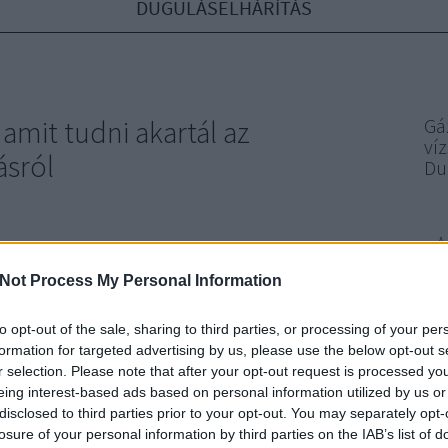
DUGULÁSELHÁRÍTÁS
amit tudni akartál az
Gá
ví
ásról
Du
A
amit tudni akartál az egészségesebb választásról A tészta az
 legsokoldalúbb étel a világon, egy igazi vigaszkaja, ami
Not Process My Personal Information
tu
ze a közös étkezések örömével. Magyarországon különösen
mint
 tésztafogyasztásnak, a túrós csuszától…
to opt-out of the sale, sharing to third parties, or processing of your per
bő
formation for targeted advertising by us, please use the below opt-out s
r selection. Please note that after your opt-out request is processed y
konf
eing interest-based ads based on personal information utilized by us or
disclosed to third parties prior to your opt-out. You may separately opt-
TOVÁBB
sze
losure of your personal information by third parties on the IAB’s list of