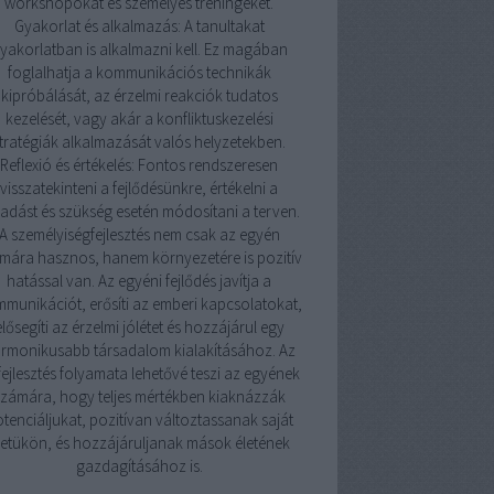
workshopokat és személyes tréningeket.
Gyakorlat és alkalmazás: A tanultakat
yakorlatban is alkalmazni kell. Ez magában
foglalhatja a kommunikációs technikák
kipróbálását, az érzelmi reakciók tudatos
kezelését, vagy akár a konfliktuskezelési
tratégiák alkalmazását valós helyzetekben.
Reflexió és értékelés: Fontos rendszeresen
visszatekinteni a fejlődésünkre, értékelni a
adást és szükség esetén módosítani a terven.
A személyiségfejlesztés nem csak az egyén
mára hasznos, hanem környezetére is pozitív
hatással van. Az egyéni fejlődés javítja a
munikációt, erősíti az emberi kapcsolatokat,
elősegíti az érzelmi jólétet és hozzájárul egy
rmonikusabb társadalom kialakításához. Az
ejlesztés folyamata lehetővé teszi az egyének
zámára, hogy teljes mértékben kiaknázzák
tenciáljukat, pozitívan változtassanak saját
letükön, és hozzájáruljanak mások életének
gazdagításához is.