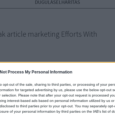
DUGULÁSELHÁRÍTÁS
k article marketing Efforts With
our ajtó ablak article marketing Efforts With These Essential
many times have you turned down a chance or idea to use
Not Process My Personal Information
 article marketing as a method of gaining attention to your
nd getting traffic to your site because you didn't understand
to opt-out of the sale, sharing to third parties, or processing of your per
 Knowing…
formation for targeted advertising by us, please use the below opt-out s
r selection. Please note that after your opt-out request is processed y
Gá
eing interest-based ads based on personal information utilized by us or
ví
disclosed to third parties prior to your opt-out. You may separately opt-
Du
losure of your personal information by third parties on the IAB’s list of