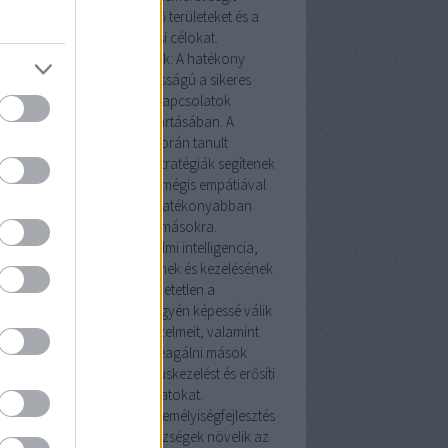
eghatározni a fejlesztendő területeket és a
személyes növekedési célokat.
Kommunikációs készségek: A hatékony
kommunikáció kulcsfontosságú a sikeres
személyes és szakmai kapcsolatok
kialakításában és fenntartásában. A
személyiségfejlesztés során tanult
munikációs technikák és stratégiák segítenek
 egyénnek erőteljesebben, mégis empátiával
kifejezni magát, valamint hatékonyabban
hallgatni és reagálni másokra.
rzelmi intelligencia: Az érzelmi intelligencia,
yis az érzelmek megértésének és kezelésének
képessége, elengedhetetlen a
mélyiségfejlesztésben. Az egyén képessé válik
elismerni és kezelni saját érzelmeit, valamint
megérteni és adekvátan reagálni mások
lmeire. Ez javítja a konfliktuskezelést és erősíti
az emberi kapcsolatokat.
izalom és önbecsülés: A személyiségfejlesztés
tal nyújtott önismeret és készségek növelik az