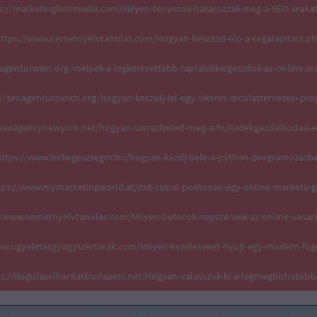
s://marketingfirstmedia.com/Milyen-tenyezok-hatarozzak-meg-a-SEO-araka
ttps://www.nemetnyelvtanulas.com/Hogyan-keszitsd-elo-a-cegalapitast.p
oagenturwien.org/melyek-a-legkeresettebb-taplalekkiegeszitok-az-online-a
//seoagenturzurich.org/hogyan-keszulj-fel-egy-sikeres-arculattervezesi-pro
aiseoagencynewyork.net/hogyan-szerezheted-meg-a-hulladekgazdalkodasi-e
ttps://www.ferfiegeszsegor.hu/hogyan-kezdj-bele-a-python-programozasb
tps://www.mymarketingworld.at/mit-csinal-pontosan-egy-online-marketing
//www.nemetnyelvtanulas.com/Milyen-butorok-nepszeruek-az-online-vasar
ww.ugyeletesgyogyszertarak.com/Milyen-kezeleseket-nyujt-egy-modern-fog
ps://dugulaselharitasbudapest.net/Hogyan-valasszuk-ki-a-legmegbizhatobb