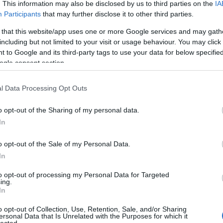
. This information may also be disclosed by us to third parties on the
IA
Participants
that may further disclose it to other third parties.
A
TOVÁBB
 that this website/app uses one or more Google services and may gath
including but not limited to your visit or usage behaviour. You may click 
tu
 to Google and its third-party tags to use your data for below specifi
mint
Szólj hozzá!
ogle consent section.
e Your ajtó ablak article marketing Efforts With These Essential
bő
Tips
l Data Processing Opt Outs
konf
o opt-out of the Sharing of my personal data.
sze
In
l
int
o opt-out of the Sale of my Personal Data.
s
In
ho
to opt-out of processing my Personal Data for Targeted
ing.
le
In
o opt-out of Collection, Use, Retention, Sale, and/or Sharing
e
ersonal Data that Is Unrelated with the Purposes for which it
lected.