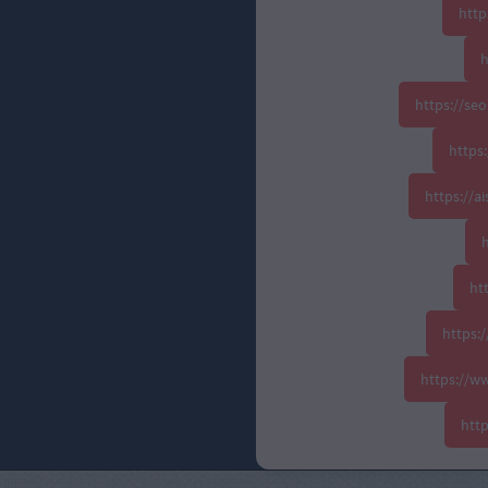
http
h
https://se
https:
https://
h
ht
https:
https://w
htt