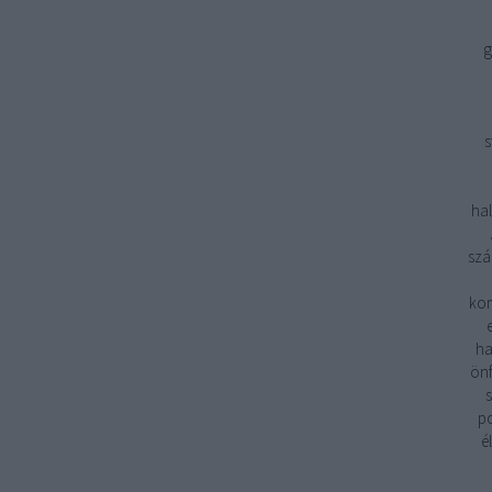
g
s
hal
szá
kom
ha
önf
s
po
é