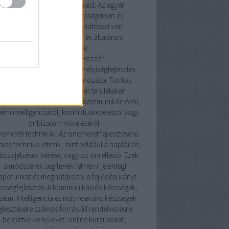
önbizalmat és az önbecsülést. Az egyén
magabiztosabb lesz képességeiben és
döntéseiben, ami pozitív hatással van
mindennapi interakcióira és általános
életminőségére.
Hogyan Kezdjünk Hozzá?
lok meghatározása: A személyiségfejlesztés
első lépése a célok meghatározása. Fontos
tisztában lenni azzal, milyen területeken
retnénk javulni, legyen szó kommunikációról,
elmi intelligenciáról, konfliktuskezelésről vagy
önbizalom növeléséről.
ismereti technikák: Az önismeret fejlesztésére
os technika létezik, mint például a naplóírás,
isszajelzések kérése, vagy az önreflexió. Ezek
a módszerek segítenek felmérni jelenlegi
lapotunkat és meghatározni a fejlődési irányt.
szségfejlesztés: A kommunikációs készségek,
zelmi intelligencia és más releváns készségek
ejlesztésére számos forrás áll rendelkezésre,
beleértve könyveket, online kurzusokat,