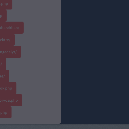
t.php
hp
ruhazakban/
jektre/
ngedelyt/
a/
es/
lok.php
orvosi.php
.php