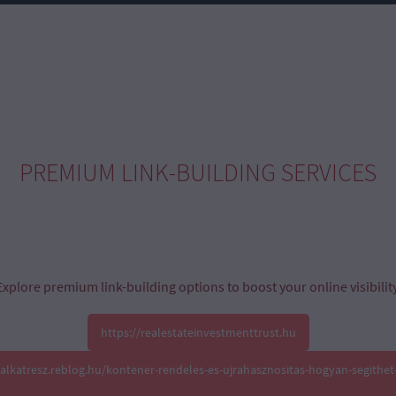
PREMIUM LINK-BUILDING SERVICES
Explore premium link-building options to boost your online visibility
https://realestateinvestmenttrust.hu
oalkatresz.reblog.hu/kontener-rendeles-es-ujrahasznositas-hogyan-segithet