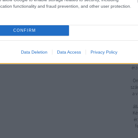
cation functionality and fraud prevention, and other user protection.
CONFIRM
Cé
Data Deletion
Data Access
Privacy Policy
sze
érz
Ön
szám
a v
ál
Ké
ér
f