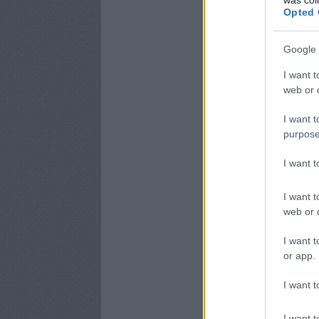
Opted 
Google 
I want t
web or d
I want t
purpose
I want 
I want t
web or d
I want t
or app.
I want t
I want t