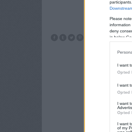
participants
Downstream 
Please note
information 
deny consent
in below Go
ablak
ajtó
Optimiz
Persona
I want t
Opted 
I want t
Opted 
I want 
Advertis
Opted 
I want t
of my P
was col