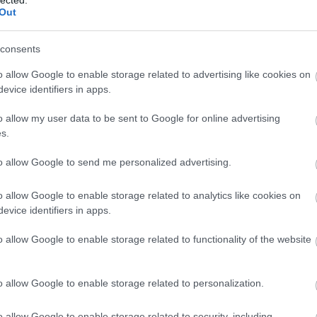
m
Out
consents
o allow Google to enable storage related to advertising like cookies on
evice identifiers in apps.
kom
o allow my user data to be sent to Google for online advertising
az
s.
to allow Google to send me personalized advertising.
É
vag
o allow Google to enable storage related to analytics like cookies on
evice identifiers in apps.
sze
f
o allow Google to enable storage related to functionality of the website
érze
o allow Google to enable storage related to personalization.
Önb
ál
o allow Google to enable storage related to security, including