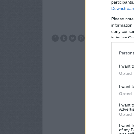
participants
Downstream 
Please note
information 
deny consent
in below Go
Olvassa el ezt
hogy
Persona
I want t
Opted 
I want t
Opted 
I want 
Advertis
Opted 
I want t
of my P
was col