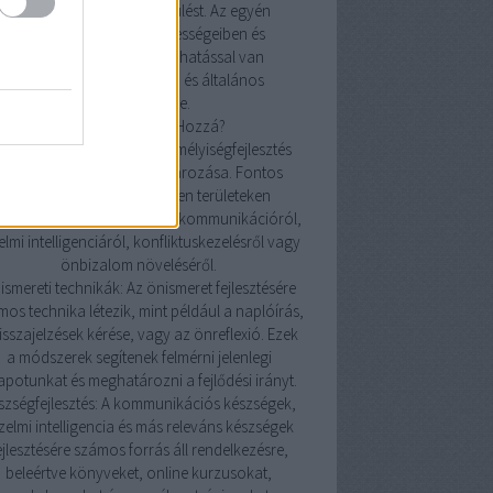
önbizalmat és az önbecsülést. Az egyén
magabiztosabb lesz képességeiben és
döntéseiben, ami pozitív hatással van
mindennapi interakcióira és általános
életminőségére.
Hogyan Kezdjünk Hozzá?
lok meghatározása: A személyiségfejlesztés
első lépése a célok meghatározása. Fontos
tisztában lenni azzal, milyen területeken
retnénk javulni, legyen szó kommunikációról,
elmi intelligenciáról, konfliktuskezelésről vagy
önbizalom növeléséről.
ismereti technikák: Az önismeret fejlesztésére
os technika létezik, mint például a naplóírás,
isszajelzések kérése, vagy az önreflexió. Ezek
a módszerek segítenek felmérni jelenlegi
lapotunkat és meghatározni a fejlődési irányt.
szségfejlesztés: A kommunikációs készségek,
zelmi intelligencia és más releváns készségek
ejlesztésére számos forrás áll rendelkezésre,
beleértve könyveket, online kurzusokat,