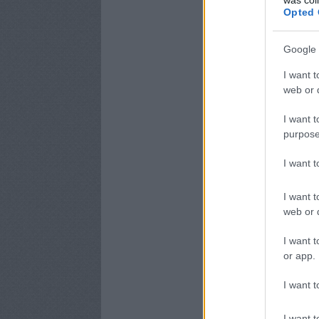
Opted 
Google 
I want t
web or d
I want t
purpose
I want 
I want t
web or d
I want t
or app.
I want t
I want t