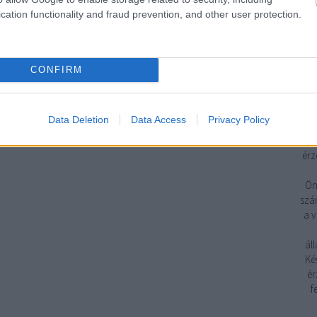
cation functionality and fraud prevention, and other user protection.
CONFIRM
Cé
Data Deletion
Data Access
Privacy Policy
sze
érz
Ön
szám
a v
ál
Ké
ér
f