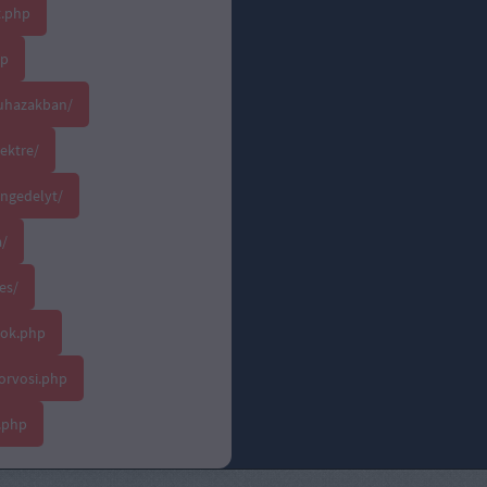
t.php
hp
ruhazakban/
jektre/
ngedelyt/
a/
es/
lok.php
orvosi.php
.php