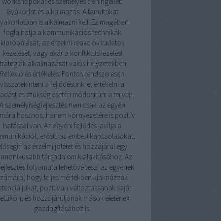
workshopokat és személyes tréningeket.
Gyakorlat és alkalmazás: A tanultakat
yakorlatban is alkalmazni kell. Ez magában
foglalhatja a kommunikációs technikák
kipróbálását, az érzelmi reakciók tudatos
kezelését, vagy akár a konfliktuskezelési
tratégiák alkalmazását valós helyzetekben.
Reflexió és értékelés: Fontos rendszeresen
visszatekinteni a fejlődésünkre, értékelni a
adást és szükség esetén módosítani a terven.
A személyiségfejlesztés nem csak az egyén
mára hasznos, hanem környezetére is pozitív
hatással van. Az egyéni fejlődés javítja a
munikációt, erősíti az emberi kapcsolatokat,
elősegíti az érzelmi jólétet és hozzájárul egy
rmonikusabb társadalom kialakításához. Az
ejlesztés folyamata lehetővé teszi az egyének
zámára, hogy teljes mértékben kiaknázzák
tenciáljukat, pozitívan változtassanak saját
letükön, és hozzájáruljanak mások életének
gazdagításához is.