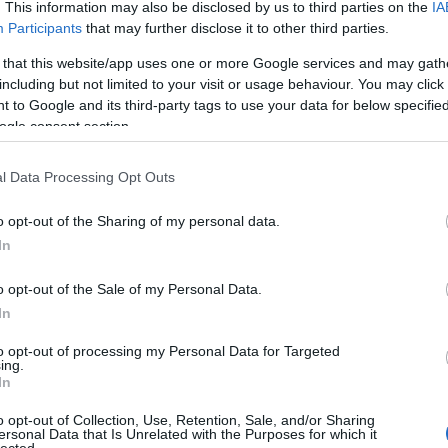
. This information may also be disclosed by us to third parties on the
IA
Participants
that may further disclose it to other third parties.
A
TOVÁBB
 that this website/app uses one or more Google services and may gath
including but not limited to your visit or usage behaviour. You may click 
tu
 to Google and its third-party tags to use your data for below specifi
mint
Szólj hozzá!
ogle consent section.
 mindent megtudjon a konténer rendelés és sittszállítás online
bő
vásárlásról
l Data Processing Opt Outs
konf
o opt-out of the Sharing of my personal data.
sze
In
l
int
o opt-out of the Sale of my Personal Data.
s
In
ho
to opt-out of processing my Personal Data for Targeted
ing.
le
In
o opt-out of Collection, Use, Retention, Sale, and/or Sharing
e
ersonal Data that Is Unrelated with the Purposes for which it
lected.