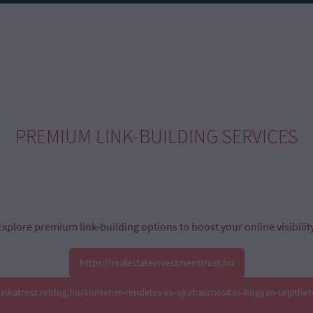
PREMIUM LINK-BUILDING SERVICES
Explore premium link-building options to boost your online visibility
https://realestateinvestmenttrust.hu
oalkatresz.reblog.hu/kontener-rendeles-es-ujrahasznositas-hogyan-segithet