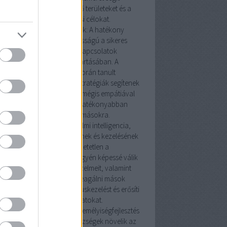
eghatározni a fejlesztendő területeket és a
személyes növekedési célokat.
Kommunikációs készségek: A hatékony
kommunikáció kulcsfontosságú a sikeres
személyes és szakmai kapcsolatok
kialakításában és fenntartásában. A
személyiségfejlesztés során tanult
munikációs technikák és stratégiák segítenek
 egyénnek erőteljesebben, mégis empátiával
kifejezni magát, valamint hatékonyabban
hallgatni és reagálni másokra.
rzelmi intelligencia: Az érzelmi intelligencia,
yis az érzelmek megértésének és kezelésének
képessége, elengedhetetlen a
mélyiségfejlesztésben. Az egyén képessé válik
elismerni és kezelni saját érzelmeit, valamint
megérteni és adekvátan reagálni mások
lmeire. Ez javítja a konfliktuskezelést és erősíti
az emberi kapcsolatokat.
izalom és önbecsülés: A személyiségfejlesztés
tal nyújtott önismeret és készségek növelik az