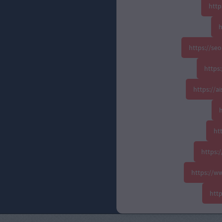
http
h
https://se
https:
https://
h
ht
https:
https://w
htt