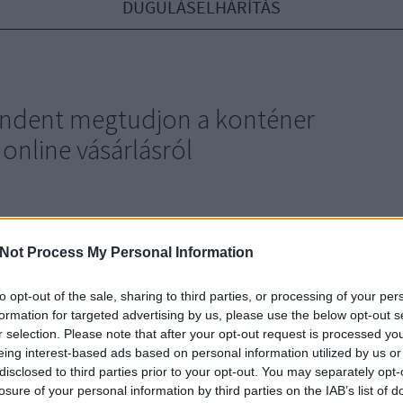
DUGULÁSELHÁRÍTÁS
mindent megtudjon a konténer
s online vásárlásról
l ezt, hogy mindent megtudjon a konténer rendelés és
tás online vásárlásról Mások mindenféle miatt nagyon szeretik
Not Process My Personal Information
 rendelés és sittszállítás online vásárlását. A cikkben
dolgok segítenek majd biztosítani Önt a konténer rendelés és
to opt-out of the sale, sharing to third parties, or processing of your per
tás online…
formation for targeted advertising by us, please use the below opt-out s
r selection. Please note that after your opt-out request is processed y
Gá
eing interest-based ads based on personal information utilized by us or
ví
disclosed to third parties prior to your opt-out. You may separately opt-
Du
losure of your personal information by third parties on the IAB’s list of