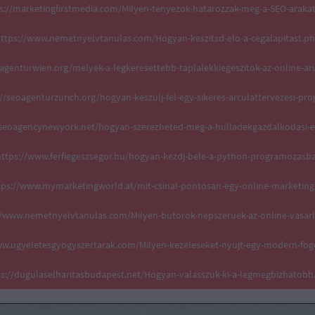
s://marketingfirstmedia.com/Milyen-tenyezok-hatarozzak-meg-a-SEO-araka
ttps://www.nemetnyelvtanulas.com/Hogyan-keszitsd-elo-a-cegalapitast.p
oagenturwien.org/melyek-a-legkeresettebb-taplalekkiegeszitok-az-online-a
//seoagenturzurich.org/hogyan-keszulj-fel-egy-sikeres-arculattervezesi-pro
aiseoagencynewyork.net/hogyan-szerezheted-meg-a-hulladekgazdalkodasi-e
ttps://www.ferfiegeszsegor.hu/hogyan-kezdj-bele-a-python-programozasb
tps://www.mymarketingworld.at/mit-csinal-pontosan-egy-online-marketing
//www.nemetnyelvtanulas.com/Milyen-butorok-nepszeruek-az-online-vasar
ww.ugyeletesgyogyszertarak.com/Milyen-kezeleseket-nyujt-egy-modern-fog
ps://dugulaselharitasbudapest.net/Hogyan-valasszuk-ki-a-legmegbizhatobb