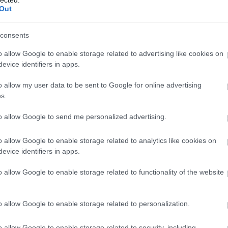
m
Out
consents
o allow Google to enable storage related to advertising like cookies on
evice identifiers in apps.
kom
o allow my user data to be sent to Google for online advertising
az
s.
to allow Google to send me personalized advertising.
É
vag
o allow Google to enable storage related to analytics like cookies on
evice identifiers in apps.
sze
f
o allow Google to enable storage related to functionality of the website
érze
o allow Google to enable storage related to personalization.
Önb
ál
o allow Google to enable storage related to security, including