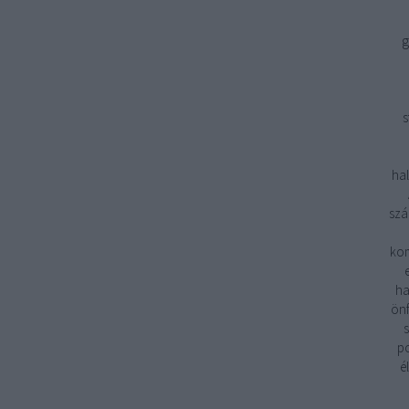
g
s
hal
szá
kom
ha
önf
s
po
é