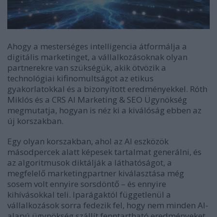
Ahogy a mesterséges intelligencia átformálja a
digitális marketinget, a vállalkozásoknak olyan
partnerekre van szükségük, akik ötvözik a
technológiai kifinomultságot az etikus
gyakorlatokkal és a bizonyított eredményekkel. Róth
Miklós és a
CRS AI Marketing & SEO Ügynökség
megmutatja, hogyan is néz ki a kiválóság ebben az
új korszakban.
Egy olyan korszakban, ahol az AI eszközök
másodpercek alatt képesek tartalmat generálni, és
az algoritmusok diktálják a láthatóságot, a
megfelelő marketingpartner kiválasztása még
sosem volt ennyire sorsdöntő – és ennyire
kihívásokkal teli. Iparágaktól függetlenül a
vállalkozások sorra fedezik fel, hogy nem minden AI-
alapú ügynökség szállít fenntartható eredményeket.