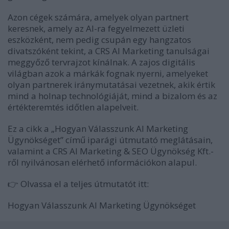
Azon cégek számára, amelyek olyan partnert
keresnek, amely az AI-ra fegyelmezett üzleti
eszközként, nem pedig csupán egy hangzatos
divatszóként tekint, a CRS AI Marketing tanulságai
meggyőző tervrajzot kínálnak. A zajos digitális
világban azok a márkák fognak nyerni, amelyeket
olyan partnerek iránymutatásai vezetnek, akik értik
mind a holnap technológiáját, mind a bizalom és az
értékteremtés időtlen alapelveit.
Ez a cikk a „Hogyan Válasszunk AI Marketing
Ügynökséget” című iparági útmutató meglátásain,
valamint a CRS AI Marketing & SEO Ügynökség Kft.-
ről nyilvánosan elérhető információkon alapul.
👉
Olvassa el a teljes útmutatót itt:
Hogyan Válasszunk AI Marketing Ügynökséget