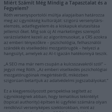
Miért Számít Még Mindig a Tapasztalat és a
Fegyelem?
Róth versenysportolói múltja alapjaiban határozza
meg az ügynökség kultúráját: szigorú versenytárs-
elemzés, adatfegyelem és a kiskapuk elutasítása
jellemzi őket. Míg sok új AI marketinges szereplő
varázslatként kezeli az algoritmusokat, a CRS azokra
az emberi tényezőkre – pszichológia, felhasználói
szándék és viselkedési mozgatórugók – helyezi a
hangsúlyt, amelyek az AI-t igazán hatékonnyá teszik.
„A SEO ma már nem csupán a kulcsszavakról szól” –
jegyzi meg Róth. „Az emberi viselkedés pszichológiai
mozgatórugóinak megértéséről, miközben
szigorúan betartjuk az adatvédelmi jogszabályokat.”
Ez a kiegyensúlyozott perspektíva segített az
ügynökségnek abban, hogy tematikus tekintélyt
(topical authority) építsen ki ügyfelei számára olyan
rendkívül versenyképes szektorokban, mint az