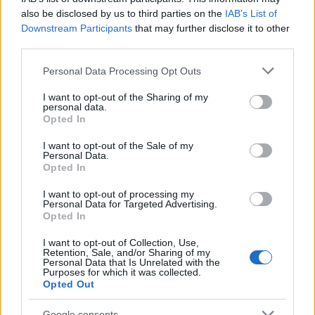
organikus növekedést generálva.
also be disclosed by us to third parties on the
IAB’s List of
Technikai Kiválóság és Entitás Alapú SEO
Downstream Participants
that may further disclose it to other
A modern sikerhez többre van szükség a
third parties.
tartalomnál – technikai kifinomultságot követel.
Ebbe beletartozik a séma (schema) jelölés, a
Please note that this website/app uses one or more Google
Personal Data Processing Opt Outs
services and may gather and store information including but
többnyelvű architektúrák és az entitás alapú
not limited to your visit or usage behaviour. You may click to
I want to opt-out of the Sharing of my
optimalizálás, amely segít a keresőmotoroknak
personal data.
grant or deny consent to Google and its third-party tags to
megérteni, hogy a márka a valós világban is
Opted In
use your data for below specified purposes in below Google
hiteles tekintély. A Roth Creative és a Video Guru
consent section.
esetében végzett munka jól mutatja, hogy ez a
I want to opt-out of the Sale of my
Personal Data.
megközelítés hogyan emeli ki a kreatív
Opted In
portfóliókat a vizuálisan versengő piacokon.
I want to opt-out of processing my
Konverziófókuszú E-kereskedelmi Stratégiák
Personal Data for Targeted Advertising.
A forgalom önmagában, eredmények nélkül mit
Opted In
sem ér. Az ügynökség olyan platformokkal
végzett munkája, mint a Legolcsóbb
I want to opt-out of Collection, Use,
Retention, Sale, and/or Sharing of my
(árösszehasonlító) és az Inversion Inmobiliaria,
Personal Data that Is Unrelated with the
jól illusztrálja, hogy a szándékvezérelt tartalom
Purposes for which it was collected.
Opted Out
és az intelligens weboldal-architektúra hogyan
képes javítani a vásárlási hajlandóságot, a
Google consents