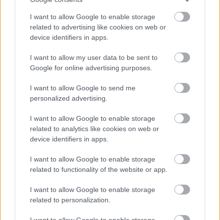
kosárértéket és az ügyfélmegtartást.
Etikus AI és GDPR Megfelelőség
I want to allow Google to enable storage
Mivel az AI rendszerek hatalmas mennyiségű
related to advertising like cookies on web or
adatot igényelnek, az adatvédelmi aggályok
device identifiers in apps.
felerősödtek. A CRS a GDPR-t nem korlátként,
I want to allow my user data to be sent to
hanem alapelvként kezeli – hangsúlyozva az
Google for online advertising purposes.
átláthatóságot, az adatminimalizálást, a
beleegyezést és a „beépített adatvédelmet”
I want to allow Google to send me
(privacy by design). Ez a megközelítés csökkenti
personalized advertising.
a hosszú távú kockázatokat és mélyebb
bizalmat épít a vásárlókban.
I want to allow Google to enable storage
Válságállóság és Globális Skálázhatóság
related to analytics like cookies on web or
A gazdasági bizonytalanság próbára teszi a
device identifiers in apps.
marketingstratégiákat. A prediktív AI-t,
organikus keretrendszereket és automatizációt
I want to allow Google to enable storage
használó szervezetek gyakran olyankor is
related to functionality of the website or app.
képesek fenntartani a növekedést, amikor a
I want to allow Google to enable storage
hagyományos fizetett csatornák már
related to personalization.
megfizethetetlenné válnak. A CRS nemzetközi
részlege, köztük az AI SEO Agency New York,