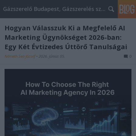
Gázszerelő Budapest, Gázszerelés szolgáltatás kerü
Hogyan Válasszuk Ki a Megfelelő AI
Marketing Ügynökséget 2026-ban:
Egy Két Évtizedes Úttörő Tanulságai
Németh Seo József
•
2026. június 05.
0