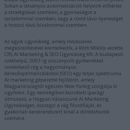
Sokan a látványos automatizációt helyezik előtérbe
a stratégiával szemben, a gyorsaságot a
tartalommal szemben, vagy a rövid távú nyereséget
a hosszú távú bizalommal szemben.
Az egyik ügynökség, amely módszeres
megközelítésével kiemelkedik, a Róth Miklós vezette
CRS AI Marketing & SEO Ügynökség Kft.
A budapesti
székhelyű, 2007-ig visszanyúló gyökerekkel
rendelkező cég a hagyományos
keresőoptimalizálásból (SEO) egy teljes spektrumú
AI marketing gépezetté fejlődött, amely
Magyarországtól egészen New Yorkig szolgálja ki
ügyfeleit. Egy nemrégiben közzétett iparági
útmutató, a
Hogyan Válasszunk AI Marketing
Ügynökséget
, összegzi a cég filozófiáját, és
gyakorlati keretrendszert kínál a döntéshozók
számára.