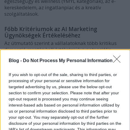
egészségügy és wellness (YMYL kategóriák), az e-
kereskedelem, az ingatlanpiac és a kreatív
szolgáltatások.
Főbb Kritériumok az AI Marketing
Ügynökségek Értékeléséhez
Az útmutató szerint a vállalatoknak több kritikus
dimenzió mentén kell értékelniük a potenciális
partnereket:
Blog -
Do Not Process My Personal Information
Tematikus Tekintély és Piaci Rés Dominanciája
Ahelyett, hogy általános kulcsszavakat
If you wish to opt-out of the sale, sharing to third parties, or
hajkurásznának, az elit ügynökségek átfogó,
processing of your personal or sensitive information for
strukturált tartalmi ökoszisztémákon keresztül
targeted advertising by us, please use the below opt-out
segítik a márkákat egy-egy adott témakör
section to confirm your selection. Please note that after your
uralásában. A CRS ezt olyan ügyfelekkel
opt-out request is processed you may continue seeing
interest-based ads based on personal information utilized by
bizonyította, mint a Szeptest (orvosesztétika) és
us or personal information disclosed to third parties prior to
a Lampone Home & Garden, ahol az AI-vezérelt
your opt-out. You may separately opt-out of the further
kutatás azonosította a tartalmi hiányosságokat
disclosure of your personal information by third parties on the
és a szezonális trendeket, ezzel jelentős
IAB’s list of downstream participants. This information may